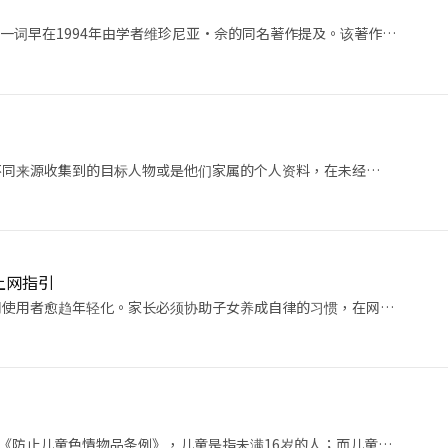
ette)一词早在1994年由学者维珍尼亚·佘的同名著作提及。该著作…
不同来源收集到的目标人物或是他们家属的个人资料，在未经…
上网指引
网使用者愈趋年轻化。家长必须协助子女养成自律的习惯，在网…
章《防止儿童色情物品条例》，儿童是指未满16岁的人；而儿童…