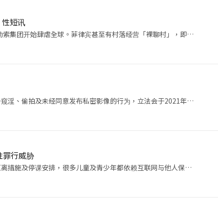
• 性短讯
聊勒索集团开始肆虐全球。菲律宾甚至有村落经营「裸聊村」，即…
窥淫、偷拍及未经同意发布私密影像的行为，立法会于2021年…
性罪行威胁
距离措施及停课安排，很多儿童及青少年都依赖互联网与他人保…