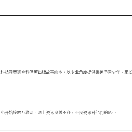
及科技罪案调查科借著出版故事绘本，以专业角度提供渠道予青少年、家
从小开始接触互联网。网上资讯良莠不齐，不良资讯对他们的影…