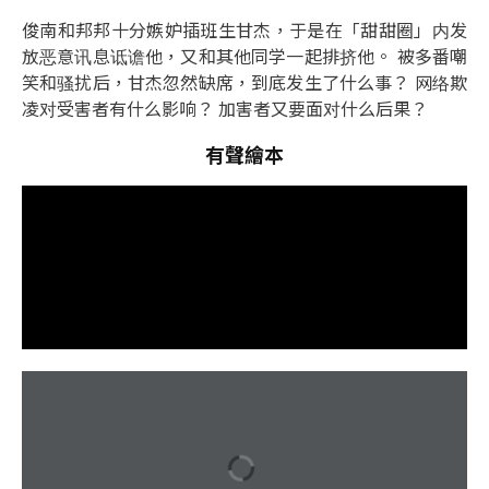
俊南和邦邦十分嫉妒插班生甘杰，于是在「甜甜圈」内发
放恶意讯息诋谵他，又和其他同学一起排挤他。 被多番嘲
笑和骚扰后，甘杰忽然缺席，到底发生了什么事？ 网络欺
凌对受害者有什么影响？ 加害者又要面对什么后果？
有聲繪本