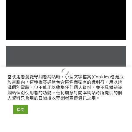
當使用者瀏覽守網者網站時，小型文字檔案(Cookies)會建立
於電腦內，這種檔案通常包含匿名而獨有的識別符，用以辨
識個別電腦，但不能用以收集任何個人資料，亦不具備辨識
網站個別使用者的功能。任何屬意訂閲本網站時所提供的個
人資料只會用於日後接收守網者宣傳資訊之用。
接受
社交陷阱 1+1