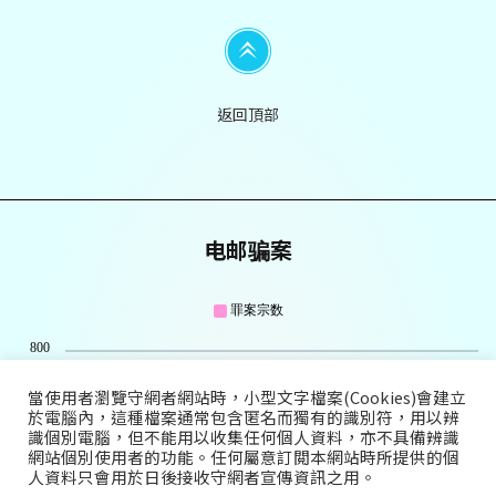
返回頂部
电邮骗案
罪案宗数
800
當使用者瀏覽守網者網站時，小型文字檔案(Cookies)會建立
於電腦內，這種檔案通常包含匿名而獨有的識別符，用以辨
600
識個別電腦，但不能用以收集任何個人資料，亦不具備辨識
網站個別使用者的功能。任何屬意訂閲本網站時所提供的個
人資料只會用於日後接收守網者宣傳資訊之用。
400