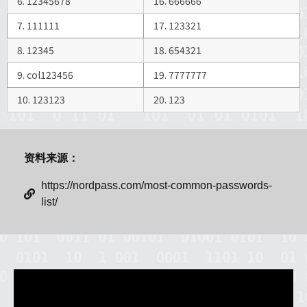
6. 12345678
16. 666666
7. 111111
17. 123321
8. 12345
18. 654321
9. col123456
19. 7777777
10. 123123
20. 123
资料来源：
https://nordpass.com/most-common-passwords-
list/