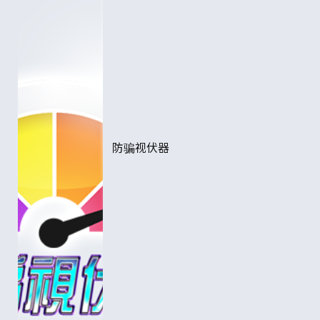
防骗视伏器