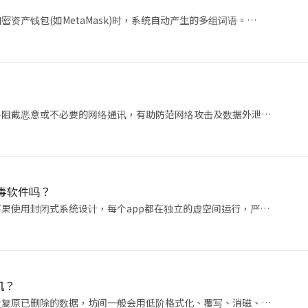
资产钱包(如MetaMask)时，系统自动产生的多组词语。…
络阻截恶意或不必要的网络通讯，有助防范网络攻击及数据外泄…
防毒软件吗？
果使用封闭式系统设计，每个app都在独立的虚空间运行，严…
机？
盘复原已删除的数据，坊间一般会用低阶格式化、覆写、消磁、…