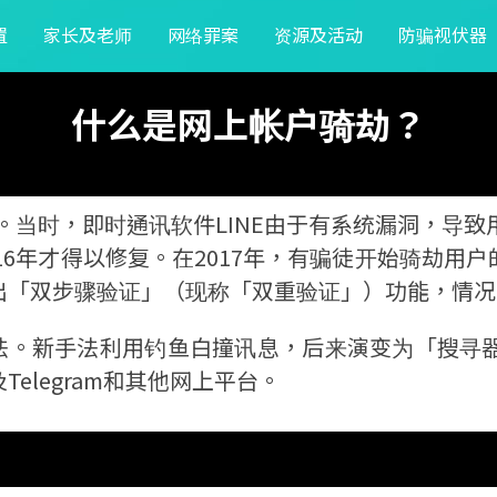
置
家长及老师
网络罪案
资源及活动
防骗视伏器
什么是网上帐户骑劫？
件。当时，即时通讯软件LINE由于有系统漏洞，导
6年才得以修复。在2017年，有骗徒开始骑劫用户的
p推出「双步骤验证」（现称「双重验证」）功能，情
法。新手法利用钓鱼白撞讯息，后来演变为「搜寻
Telegram和其他网上平台。