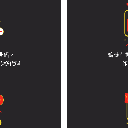
骗徒在搜
号码，
作
转移代码