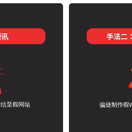
短讯
手法二
连结至假网站
骗徒制作假W