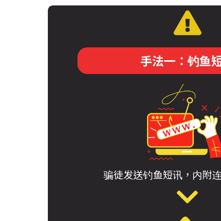
手法一：钓鱼
骗徒发送钓鱼短讯，内附