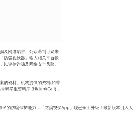
骗及网络陷阱。公众遇到可疑来
「防骗视伏器」输入相关平台帐
，以评估诈骗及网络安全风险。
案的资料、机构提供的资料(如香
报资料库 (HKJunkCall)，
市民的防骗保护能力，「防骗视伏App」现已全面升级！最新版本引入人