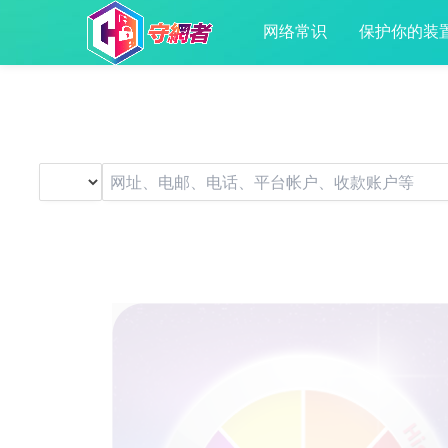
网络常识
保护你的装
疑似诈骗／网络陷阱？
用「防骗视伏器」查一下！
如不确定资料类型，便无需选择。