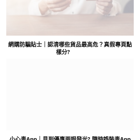
網購防騙貼士｜認清哪些貨品最高危？真假專頁點
樣分?
小心毒App｜見到優惠兩眼發光? 隨時誤裝毒App