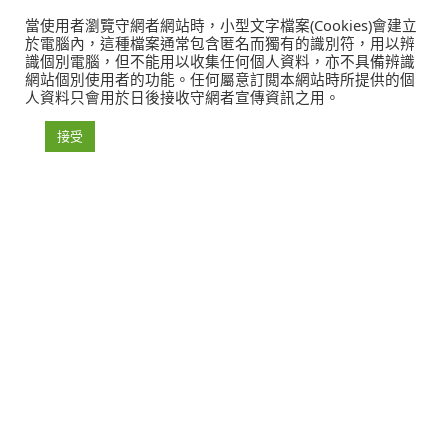
當使用者瀏覽守網者網站時，小型文字檔案(Cookies)會建立
於電腦內，這種檔案通常包含匿名而獨有的識別符，用以辨
識個別電腦，但不能用以收集任何個人資料，亦不具備辨識
網站個別使用者的功能。任何屬意訂閲本網站時所提供的個
人資料只會用於日後接收守網者宣傳資訊之用。
接受