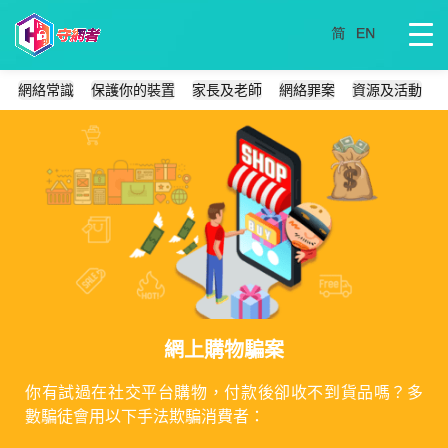
網絡常識
保護你的裝置
家長及老師
網絡罪案
資源及活動
網上購物騙案
你有試過在社交平台購物，付款後卻收不到貨品嗎？多
數騙徒會用以下手法欺騙消費者：