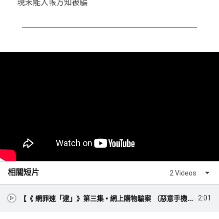
現未能入帳方知被騙
相關短片
2 Videos
【《 網罪速「逮」》第三集 • 網上購物騙案 （惡意手機程式）】
2:01