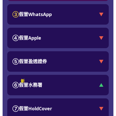
③
假冒WhatsApp
▼
④
假冒Apple
▼
⑤
假冒盈透證券
▼
新
⑥
假冒水務署
▲
⑦
假冒HoldCover
▼