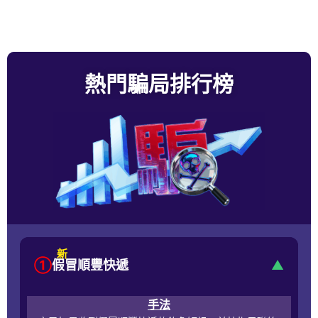
熱門騙局排行榜
新
①
假冒順豐快遞
▲
手法