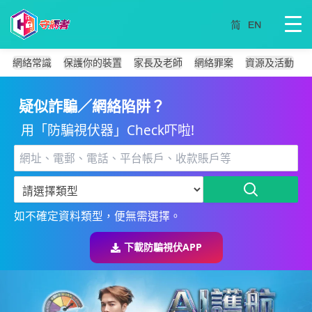
網絡常識
保護你的裝置
家長及老師
網絡罪案
資源及活動
疑似詐騙／網絡陷阱？
用「防騙視伏器」Check吓啦!
如不確定資料類型，便無需選擇。
下載防騙視伏APP