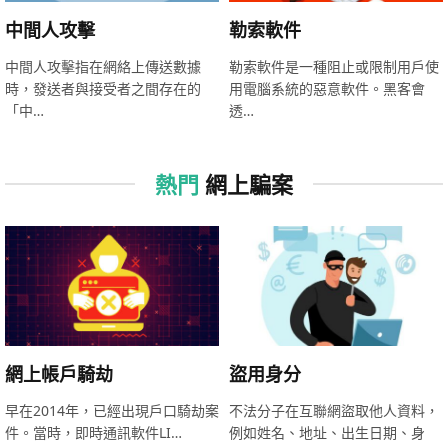
中間人攻擊
勒索軟件
中間人攻擊指在網絡上傳送數據
勒索軟件是一種阻止或限制用戶使
時，發送者與接受者之間存在的
用電腦系統的惡意軟件。黑客會
「中…
透…
熱門
網上騙案
網上帳戶騎劫
盜用身分
早在2014年，已經出現戶口騎劫案
不法分子在互聯網盜取他人資料，
件。當時，即時通訊軟件LI…
例如姓名、地址、出生日期、身