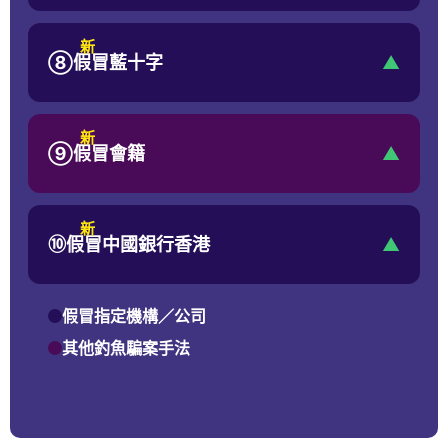
新
⑧
假冒藍十字
▲
新
⑨
假冒會籍
▲
新
⑩
假冒中國銀行香港
▲
假冒指定機構／公司
其他釣魚騙案手法