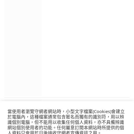
當使用者瀏覽守網者網站時，小型文字檔案(Cookies)會建立
於電腦內，這種檔案通常包含匿名而獨有的識別符，用以辨
識個別電腦，但不能用以收集任何個人資料，亦不具備辨識
網站個別使用者的功能。任何屬意訂閲本網站時所提供的個
人資料只會用於日後接收守網者宣傳資訊之用。