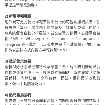
掌握最新騙案動態。
2) 新增舉報種類
用戶現可更方便地舉報不同平台上的可疑短訊或訊息。你
只需在「舉報」功能內上傳截圖及可疑電話號碼／連結，
AI系統便會自動分析風險，並交由警方核實。支援平台包
括SMS、WhatsApp、Facebook、Instagram、
Telegram等。此外，iOS版本更設「一鍵舉報」功能，讓
你能以最快方式向警方舉報詐騙SMS。
3) 提前警示詐騙
全新AI分析引擎已連結公眾舉報平台，能即時判斷風險並
自動更新資料庫。一旦核實為詐騙網站，系統會於「防騙
視伏器」內以紅色「高危有伏」標註，讓你提前收到警
示，強化主動防護能力。
4) 熱門騙局排行
警方會每日統計最新罪案趨勢，自動整理最熱門的詐騙手