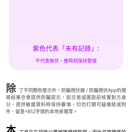
紫色代表「未有記錄」:
不代表無伏，應時刻保持警惕
除
了不同顏色警示外，防騙視伏器
/
防騙視伏
App
的搜
尋結果亦會提供防騙提示，如交易或匯款前核實對方身
分、提供敏感資料時保持審慎、切勿打開可疑連結或附
件、留意
+852
字頭的本地來電等。
本