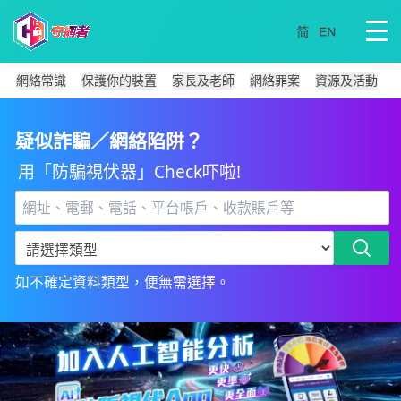
網絡常識
保護你的裝置
家長及老師
網絡罪案
資源及活動
疑似詐騙／網絡陷阱？
用「防騙視伏器」Check吓啦!
如不確定資料類型，便無需選擇。