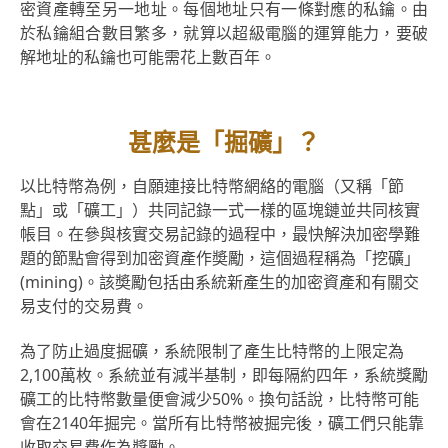
密資產轉至另一地址。每個地址只有一條對應的私鑰。由
於私鑰組合數目繁多，就算以超級電腦的運算能力，要破
解地址的私鑰也可能需花上數百年。
甚麼是「掘礦」？
以比特幣為例，自願連接比特幣網絡的電腦（又稱「節
點」或「礦工」）共同記錄一式一樣的區塊鏈並共同核實
帳目。在參與核實交易記錄的過程中，最快解決加密學難
題的節點會得到加密資產作奬勵，這個過程稱為「挖礦」
(mining)。該奬勵包括由系統新產生的加密資產和有關交
易支付的交易費。
為了防止過度掘礦，系統限制了產生比特幣的上限定為
2,100萬枚。系統並有減半基制，即每隔約四年，系統獎勵
礦工的比特幣數量便會減少50%。換句話說，比特幣可能
會在2140年掘完。當所有比特幣被掘完後，礦工們只能靠
收取交易費作為獎勵。