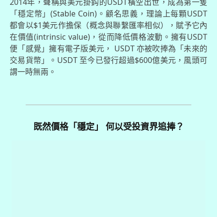
2014年，聲稱與美元掛鈎的USDT橫空出世，成為第一隻
「穩定幣」(Stable Coin)。顧名思義，理論上每顆USDT
都會以$1美元作擔保（概念與聯繫匯率相似），賦予它內
在價值(intrinsic value)，從而降低價格波動。擁有USDT
便「感覺」擁有電子版美元， USDT 亦被吹捧為「未來的
交易貨幣」。USDT 至今已發行超過$600億美元，風頭可
謂一時無兩。
既然價格「穩定」 何以受投資界追捧？