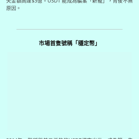
失金額高達$3億。USDT 能成為騙案「新寵」，背後不無
原因。
市場首隻號稱「穩定幣」