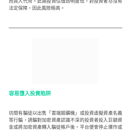
而買入代幣。此類投資估值透明度低，對投資者亦沒有
法定保障，因此風險極高。
容易墮入投資陷阱
坊間有騙徒以出售「雲端掘礦機」或投資虛擬資產名義
等行騙，誘騙對加密資產認識不深的投資者投入巨額資
金或將加密資產轉入騙徒帳戶後，平台便會停止運作或