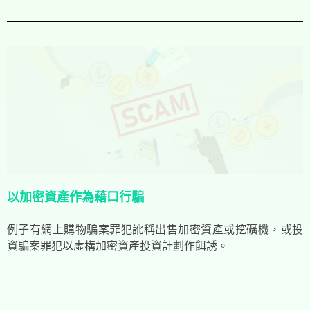
以加密資產作為藉口行騙
例子有網上購物騙案罪犯訛稱出售加密資產或挖礦機，或投
資騙案罪犯以虛構加密資產投資計劃作餌誘。