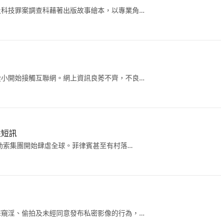
及科技罪案調查科藉著出版故事繪本，以專業角…
從小開始接觸互聯網。網上資訊良莠不齊，不良…
性短訊
聊勒索集團開始肆虐全球。菲律賓甚至有村落…
擊窺淫、偷拍及未經同意發布私密影像的行為，…