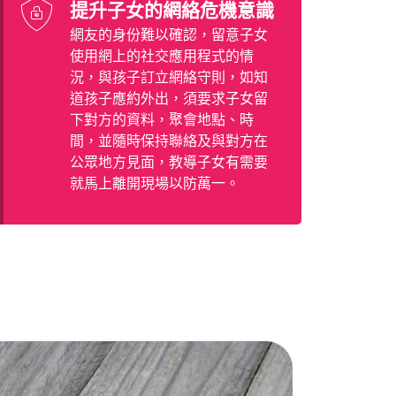
提升子女的網絡危機意識
網友的身份難以確認，留意子女
使用網上的社交應用程式的情
況，與孩子訂立網絡守則，如知
道孩子應約外出，須要求子女留
下對方的資料，聚會地點、時
間，並隨時保持聯絡及與對方在
公眾地方見面，教導子女有需要
就馬上離開現場以防萬一。