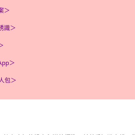
騙案＞
性誘識＞
＞
App＞
懶人包＞