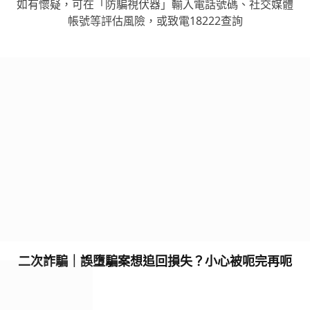
如有懷疑，可在「防騙視伏器」輸入電話號碼、社交媒體
帳號等評估風險，或致電18222查詢
二次詐騙｜誤墮騙案想追回損失？小心被呃完再呃