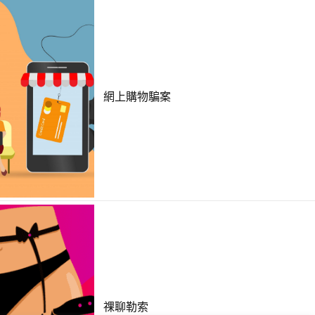
網上購物騙案
祼聊勒索