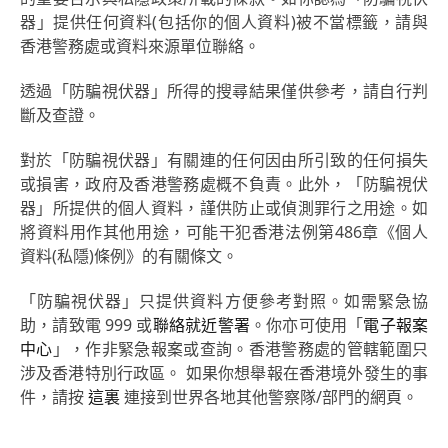
器」提供任何資料(包括你的個人資料)被不當標籤，請與
香港警務處或資料來源單位聯絡。
透過「防騙視伏器」所得的搜尋結果僅供參考，請自行判
斷及查證。
對於「防騙視伏器」有關連的任何因由所引致的任何損失
或損害，政府及香港警務處概不負責。此外，「防騙視伏
器」所提供的個人資料，謹供防止或偵測罪行之用途。如
將資料用作其他用途，可能干犯香港法例第486章《個人
資料(私隱)條例》的有關條文。
「防騙視伏器」只提供資料方便參考對照。如需緊急協
助，請致電 999 或
聯絡就近警署
。你亦可使用「
電子報案
中心
」，作非緊急報案或查詢。香港警務處的管轄範圍只
涉及香港特別行政區。 如果你想舉報在香港境外發生的事
件，請按
這裏
連接到世界各地其他警察隊/部門的網頁。