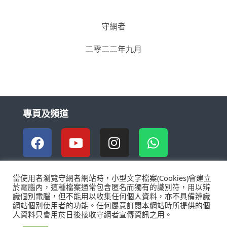
守網者
二零二二年九月
專頁及頻道
當使用者瀏覽守網者網站時，小型文字檔案(Cookies)會建立
於電腦內，這種檔案通常包含匿名而獨有的識別符，用以辨
識個別電腦，但不能用以收集任何個人資料，亦不具備辨識
網站個別使用者的功能。任何屬意訂閲本網站時所提供的個
人資料只會用於日後接收守網者宣傳資訊之用。
重要告示
私隱政策
關於我們