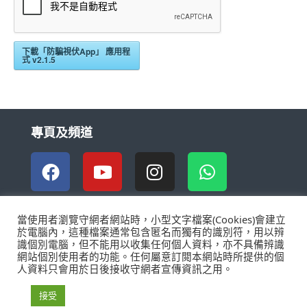
下載「防騙視伏App」 應用程
式 v2.1.5
專頁及頻道
當使用者瀏覽守網者網站時，小型文字檔案(Cookies)會建立
於電腦內，這種檔案通常包含匿名而獨有的識別符，用以辨
識個別電腦，但不能用以收集任何個人資料，亦不具備辨識
網站個別使用者的功能。任何屬意訂閲本網站時所提供的個
人資料只會用於日後接收守網者宣傳資訊之用。
重要告示
私隱政策
關於我們
© 2026 守網者 版權所有
接受